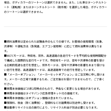
場合、ボディカラーのツートーンは選択できません。また、1.0L車はターンチルトシ
ート（運転席）またはターンチルトシート（助手席）を選択した場合、ボディカラー
のツートーンは選択できません。
■燃料消費率は定められた試験条件のもとでの値です。お客様の使用環境（気象、
渋滞等）や運転方法（急発進、エアコン使用等）に応じて燃料消費率は異なりま
す。
■WLTCモードは、市街地、郊外、高速道路の各走行モードを平均的な使用時間配分
で構成した国際的な走行モードです。市街地モードは、信号や渋滞等の影響を受け
る比較的低速な走行を想定し、郊外モードは、信号や渋滞等の影響をあまり受けな
い走行を想定、高速道路モードは、高速道路等での走行を想定しています。
■「メーカーオプション」「メーカーセットオプション」はご注文時に申し受けま
す。メーカーの工場で装着するため、ご注文後はお受けできませんので、ご了承く
ださい。
■車両本体価格は'25年2月時点のもので、予告なく変更となる場合があります。
■車両本体価格はタイヤパンク応急修理キット付の価格です。
■車両本体価格にはオプション価格は含まれていません。
■保険料、税金（除く消費税）、登録料などの諸費用は別途申し受けます。
■自動車リサイクル法の施行により、リサイクル料金が別途必要
と
なります。