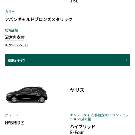
1.5L
カラー
アバンギャルドブロンズメタリック
配備店舗
沼宮内支店
0195-62-5131
即時予約
ヤリス
グレード
エンジンタイプ
/駆動方式/
トランスミッ
ション
/排気量
HYBRID Z
ハイブリッド
E-Four