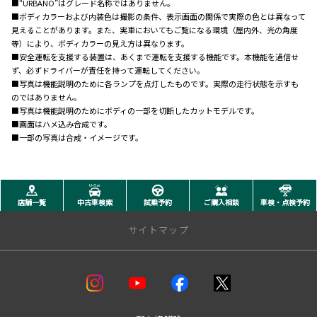
■“URBANO”はグレード名称ではありません。
■ボディカラーおよび内装色は撮影の条件、表示画面の関係で実際の色とは異なって
見えることがあります。また、実車においてもご覧になる環境（屋内外、光の角度
等）により、ボディカラーの見え方は異なります。
■安全運転を支援する装置は、あくまで運転を支援する機能です。本機能を過信せ
ず、必ずドライバーが責任を持って運転してください。
■写真は機能説明のために各ランプを点灯したものです。実際の走行状態を示すも
のではありません。
■写真は機能説明のためにボディの一部を切断したカットモデルです。
■画面はハメ込み合成です。
■一部の写真は合成・イメージです。
店舗一覧
中古車検索
試乗予約
ご購入相談
車検・点検予約
サイトマップ
店舗一覧
盛岡支店