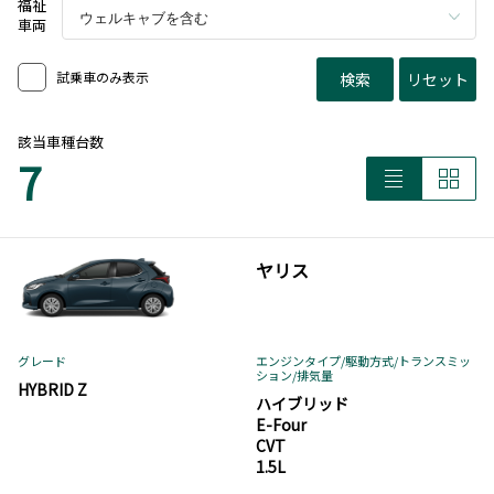
福祉
車両
試乗車のみ表示
検索
リセット
該当車種台数
7
ヤリス
グレード
エンジンタイプ
/駆動方式/
トランスミッ
ション
/排気量
HYBRID Z
ハイブリッド
E-Four
CVT
1.5L