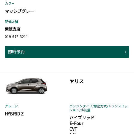
カラー
マッシブグレー
配備店舗
紫波支店
019-676-3211
即時予約
ヤリス
グレード
エンジンタイプ
/駆動方式/
トランスミッ
ション
/排気量
HYBRID Z
ハイブリッド
E-Four
CVT