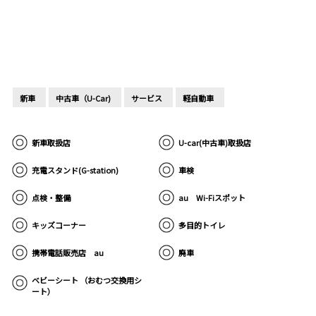
新車
中古車（U-Car)
サービス
軽自動車
新車取扱店
U-car(中古車)取扱店
充電スタンド(G-station)
車検
点検・整備
au Wi-Fiスポット
キッズコーナー
多目的トイレ
携帯電話販売店 au
廃車
ベビーシート （おむつ交換用シ
ート）