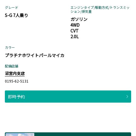
グレード
エンジンタイプ
/駆動方式/
トランスミッ
ション
/排気量
S-G 7人乗り
ガソリン
4WD
CVT
2.0L
カラー
プラチナホワイトパールマイカ
配備店舗
沼宮内支店
0195-62-5131
即時予約