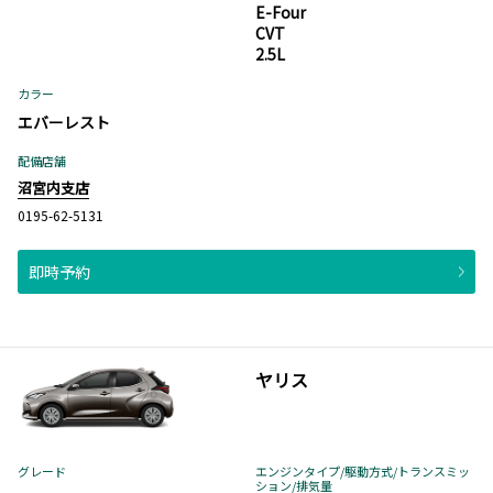
E-Four
CVT
2.5L
カラー
エバーレスト
配備店舗
沼宮内支店
0195-62-5131
即時予約
ヤリス
グレード
エンジンタイプ
/駆動方式/
トランスミッ
ション
/排気量