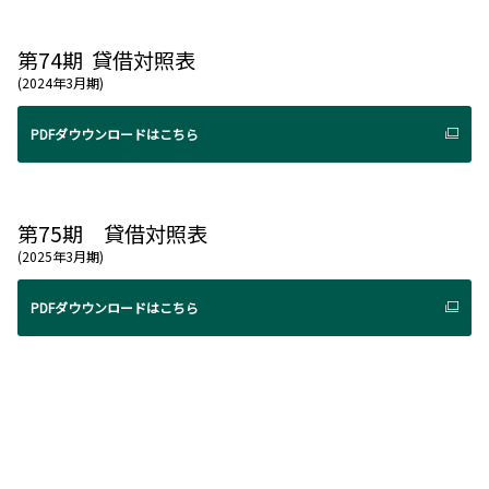
第74期 貸借対照表
(2024年3月期)
PDFダウウンロードはこちら
第75期 貸借対照表
(2025年3月期)
PDFダウウンロードはこちら