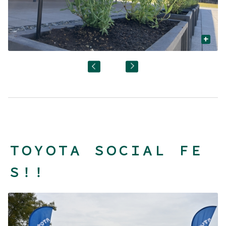
+
ＴＯＹＯＴＡ ＳＯＣＩＡＬ ＦＥ
Ｓ！！