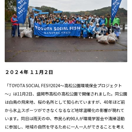
２０２４年 １１月２日
「
TOYOTA SOCIAL FES!!2024
～高松公園環境保全プロジェクト
～」は
11
月
2
日、盛岡市高松の高松公園で開催されました。同公園
は白鳥の飛来地、桜の名所として知られていますが、
40
年ほど前
から氷上スポーツができなくなるなど地球温暖化の影響が現れて
います。同日は雨天の中、市民ら約
90
人が環境学習会や清掃活動
に参加し、地域の自然を守るために一人一人ができることを考え