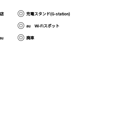
扱店
充電スタンド(G-station)
au Wi-Fiスポット
u
廃車