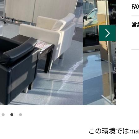
FA
営
この環境ではma