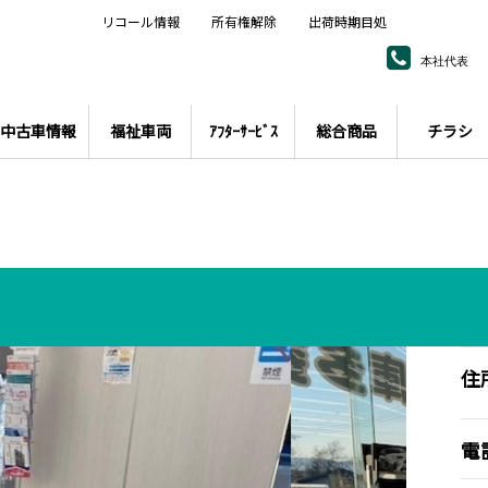
リコール情報
所有権解除
出荷時期目処
本社代表
中古車情報
福祉車両
ｱﾌﾀｰｻｰﾋﾞｽ
総合商品
チラシ
住
電