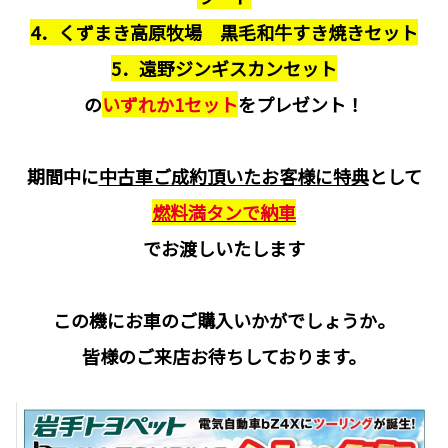
4．くずまき高原牧場 黒毛和牛すき焼きセット
5．遠野ジンギスカンセット
の
いずれか1セット
をプレゼント！
期間中に
中古車ご成約頂いたお客様に特典
として
燃料満タンで納車
でお渡しいたします
この機にお車のご購入いかがでしょうか。
皆様のご来店お待ちしております。