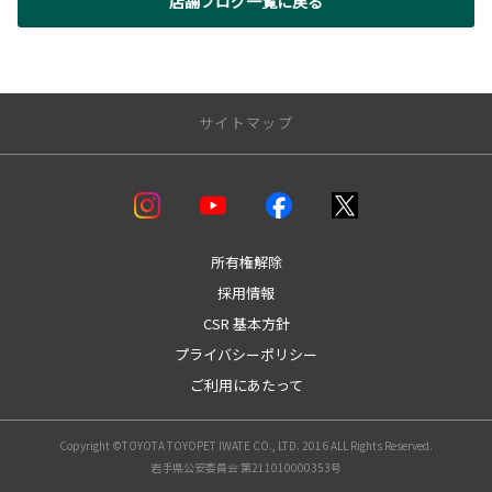
店舗ブログ一覧に戻る
サイトマップ
店舗一覧
盛岡支店
本社マイカーセンター
所有権解除
本宮支店
採用情報
盛岡北支店
CSR 基本方針
盛岡南支店
トヨペットカーステーション
プライバシーポリシー
紫波支店
ご利用にあたって
花巻支店
北上支店
北上南店
Copyright ©TOYOTA TOYOPET IWATE CO., LTD. 2016 ALL Rights Reserved.
水沢支店
岩手県公安委員会 第211010000353号
一関支店