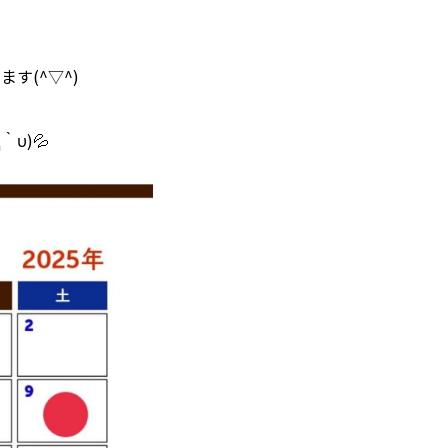
す(^▽^)
υ)💦