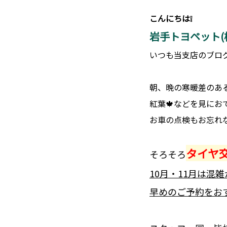
こんにちは❕
岩手トヨペット(
いつも当支店のブロ
朝、晩の寒暖差のある
紅葉🍁などを見に
お車の点検もお忘れ
タイヤ
そろそろ
10月・11月は混
早めのご予約をおす