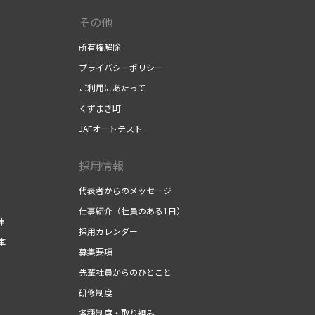
その他
所有権解除
プライバシーポリシー
ご利用にあたって
くずまき町
JAFオートテスト
採用情報
）
代表者からのメッセージ
仕事紹介（社員のある1日）
車
採用カレンダー
車
募集要項
先輩社員からのひとこと
研修制度
各種制度・取り組み