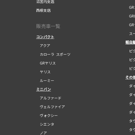
沼宮内支店
GR
西根支店
GR
GR
販売車一覧
スー
コンパクト
軽自
アクア
ピク
カローラ スポーツ
ピク
GRヤリス
ピク
ヤリス
その
ルーミー
ダイ
ミニバン
ダイ
アルファード
ダイ
ヴェルファイア
ダイ
ヴォクシー
タウ
シエンタ
タウ
ノア