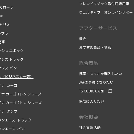
フレンドマチック取付用専用車
カローラ
ウェルキャブ オンラインサポー
86
ヤリス
アフターサービス
プラ
板金
動車
おすすめ商品・情報
シス エポック
シス トラック
総合商品
シス バン
携帯・スマホを購入したい
他（ビジネスカー等）
JAFの会員になりたい
ナ カーゴ
TS CUBIC CARD
ナ カーゴ 1トン シリーズ
保険に入りたい
ナ カーゴ 2トン シリーズ
ナ ダンプ
会社概要
ンエース トラック
社会貢献活動
ンエース バン