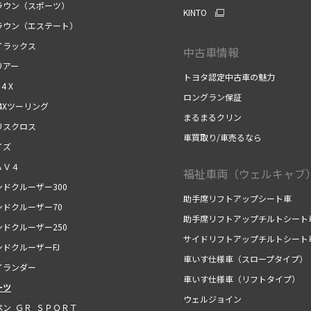
ウン（スポーツ）
KINTO
ウン（エステート）
ラックス
中古車情報
アー
トヨタ認定中古車の魅力
 4 X
ロングラン保証
4Xツーリング
まるまるクリン
スクロス
車買取り/車売るなら
ズ
Ｖ４
福祉車両（ウェルキャブ
ドクルーザー300
助手席リフトアップシート車
ドクルーザー70
助手席リフトアップチルトシート
ドクルーザー250
サイドリフトアップチルトシート
ドクルーザーFJ
車いす仕様車（スロープタイプ）
ランダー
車いす仕様車（リフトタイプ）
ーツ
ウェルジョイン
ン ＧＲ ＳＰＯＲＴ