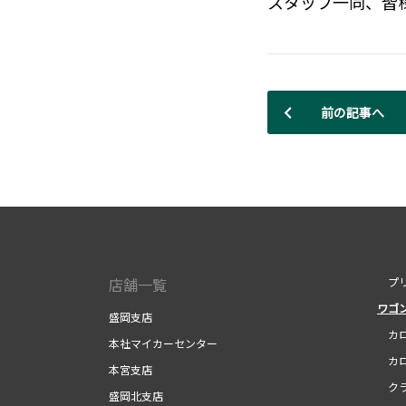
スタッフ一同、皆様
前の記事へ
店舗一覧
プリ
ワゴ
盛岡支店
カロ
本社マイカーセンター
カロ
本宮支店
クラ
盛岡北支店