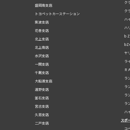
クラ
盛岡南支店
クラ
トヨペットカーステーション
ハイ
紫波支店
ハリ
花巻支店
b Z
北上支店
bZ
北上南店
ヤリ
水沢支店
ライ
一関支店
ＲＡ
千厩支店
ラン
大船渡支店
ラン
遠野支店
ラン
釜石支店
ラン
宮古支店
ハイ
久慈支店
スポ
二戸支店
コペ