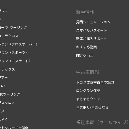
ウス
新車情報
ン
見積シミュレーション
ーラ ツーリング
スマイルパスポート
ーラクロス
新車ご購入サポート
ウン（クロスオーバー）
おすすめ動画
ウン（スポーツ）
KINTO
ウン（エステート）
ラックス
中古車情報
アー
トヨタ認定中古車の魅力
 4 X
ロングラン保証
4Xツーリング
まるまるクリン
スクロス
車買取り/車売るなら
ズ
Ｖ４
福祉車両（ウェルキャブ
ドクルーザー300