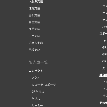
大船渡支店
ラン
遠野支店
ラン
釜石支店
ラン
宮古支店
ハイ
久慈支店
スポ
二戸支店
コペ
沼宮内支店
GR
西根支店
GR
GR
販売車一覧
スー
コンパクト
軽自
アクア
ピク
カローラ スポーツ
ピク
GRヤリス
ピク
ヤリス
その
ルーミー