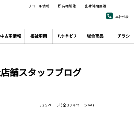
リコール情報
所有権解除
出荷時期目処
本社代表
中古車情報
福祉車両
ｱﾌﾀｰｻｰﾋﾞｽ
総合商品
チラシ
社店舗スタッフブログ
335ページ(全394ページ中)