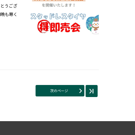
がとうござ
朝晩も寒く
次のページ