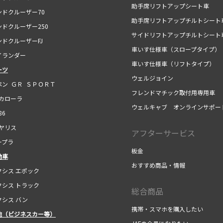
助手席リフトアップシート車
ドクルーザー70
助手席リフトアップチルトシート
ドクルーザー250
サイドリフトアップチルトシート
ドクルーザーFJ
車いす仕様車（スロープタイプ）
ランダー
車いす仕様車（リフトタイプ）
ーツ
ウェルジョイン
ン ＧＲ ＳＰＯＲＴ
フレンドマチック取付用専用車
カローラ
ウェルキャブ オンラインサポー
86
ヤリス
アフターサービス
プラ
板金
動車
おすすめ商品・情報
シス エポック
シス トラック
総合商品
シス バン
携帯・スマホを購入したい
他（ビジネスカー等）