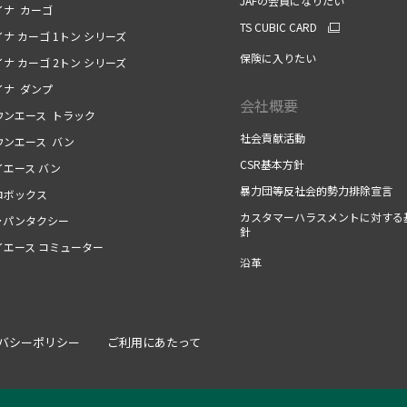
JAFの会員になりたい
ナ カーゴ
TS CUBIC CARD
ナ カーゴ 1トン シリーズ
保険に入りたい
ナ カーゴ 2トン シリーズ
ナ ダンプ
会社概要
ンエース トラック
社会貢献活動
ンエース バン
CSR基本方針
エース バン
暴力団等反社会的勢力排除宣言
ボックス
カスタマーハラスメントに対する
パンタクシー
針
エース コミューター
沿革
バシーポリシー
ご利用にあたって