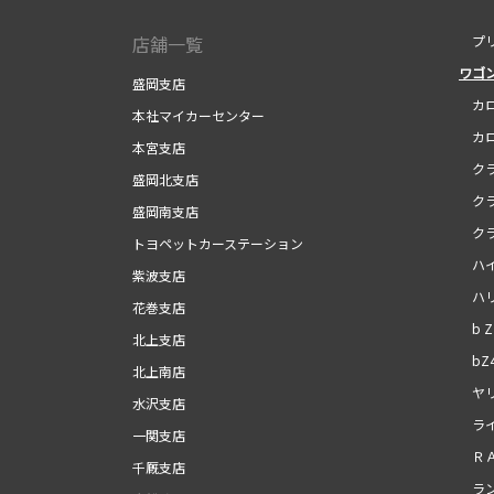
店舗一覧
プリ
ワゴ
盛岡支店
カロ
本社マイカーセンター
カロ
本宮支店
クラ
盛岡北支店
クラ
盛岡南支店
クラ
トヨペットカーステーション
ハイ
紫波支店
ハリ
花巻支店
b Z
北上支店
bZ
北上南店
ヤリ
水沢支店
ライ
一関支店
ＲＡ
千厩支店
ラン